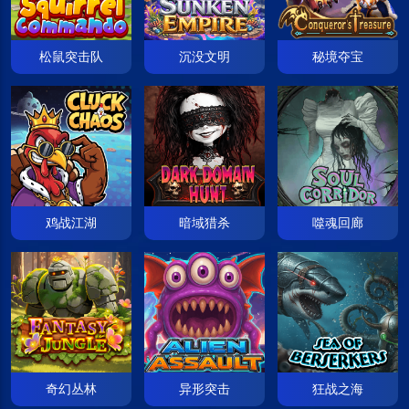
松鼠突击队
沉没文明
秘境夺宝
鸡战江湖
暗域猎杀
噬魂回廊
奇幻丛林
异形突击
狂战之海