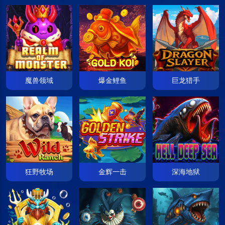
魔兽领域
爆金鲤鱼
巨龙猎手
狂野牧场
金辉一击
深海地狱