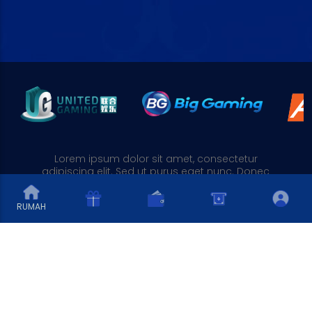
Lorem ipsum dolor sit amet, consectetur
adipiscing elit. Sed ut purus eget nunc. Donec
nec sapien nec nunc.
Lesen Permainan
RUMAH
Permainan